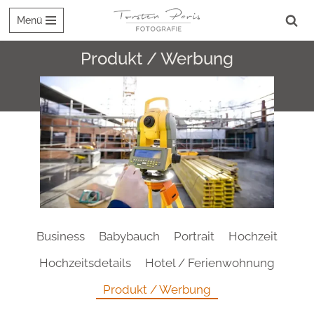
Menü
Zum
Inhalt
Produkt / Werbung
springen
Business
Babybauch
Portrait
Hochzeit
Hochzeitsdetails
Hotel / Ferienwohnung
Produkt / Werbung