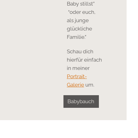
Baby stillst”
“oder euch,
als junge
glückliche
Familie.”
Schau dich
hierfür einfach
in meiner
Portrait-
Galerie
um.
Babybauch