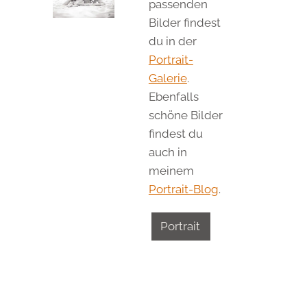
passenden
Bilder findest
du in der
Portrait-
Galerie
.
Ebenfalls
schöne Bilder
findest du
auch in
meinem
Portrait-Blog
.
Portrait