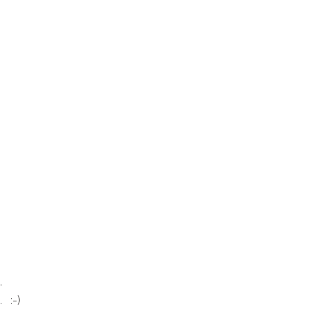
.
 :-)