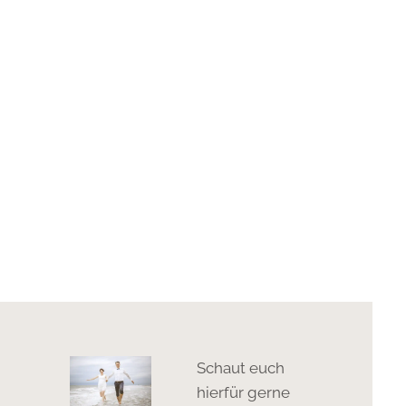
Schaut euch
hierfür gerne