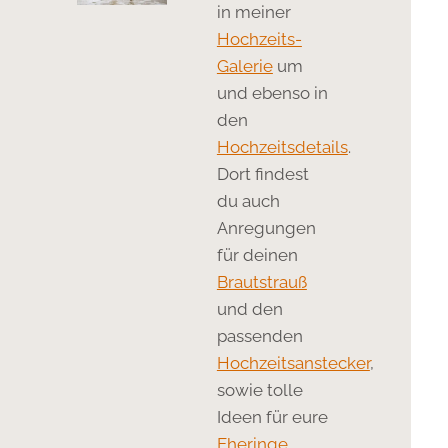
in meiner
Hochzeits-
Galerie
um
und ebenso in
den
Hochzeitsdetails
.
Dort findest
du auch
Anregungen
für deinen
Brautstrauß
und den
passenden
Hochzeitsanstecker
,
sowie tolle
Ideen für eure
Eheringe
.