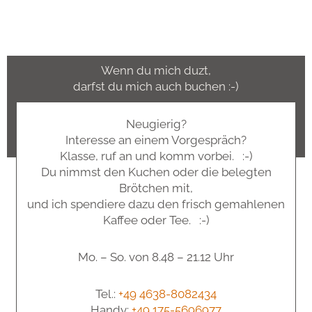
Wenn du mich duzt,
darfst du mich auch buchen :-)
Neugierig?
Interesse an einem Vorgespräch?
Klasse, ruf an und komm vorbei. :-)
Du nimmst den Kuchen oder die belegten
Brötchen mit,
und ich spendiere dazu den frisch gemahlenen
Kaffee oder Tee. :-)
Mo. – So. von 8.48 – 21.12 Uhr
Tel.:
+49 4638-8082434
Handy:
+49 175-5696977