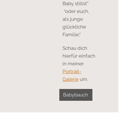
Baby stillst”
“oder euch,
als junge
glückliche
Familie.”
Schau dich
hierfür einfach
in meiner
Portrait-
Galerie
um.
Babybauch