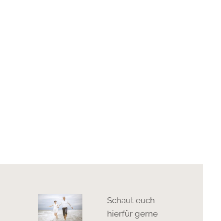
Schaut euch
hierfür gerne