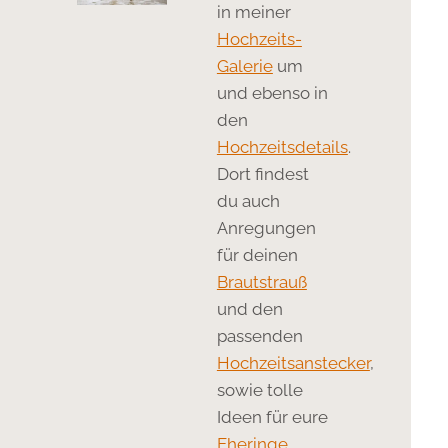
in meiner
Hochzeits-
Galerie
um
und ebenso in
den
Hochzeitsdetails
.
Dort findest
du auch
Anregungen
für deinen
Brautstrauß
und den
passenden
Hochzeitsanstecker
,
sowie tolle
Ideen für eure
Eheringe
.