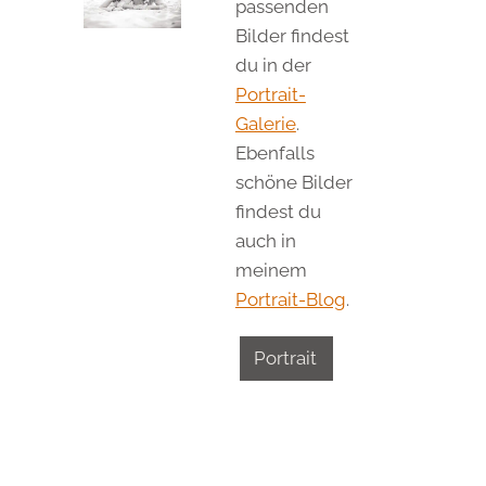
passenden
Bilder findest
du in der
Portrait-
Galerie
.
Ebenfalls
schöne Bilder
findest du
auch in
meinem
Portrait-Blog
.
Portrait