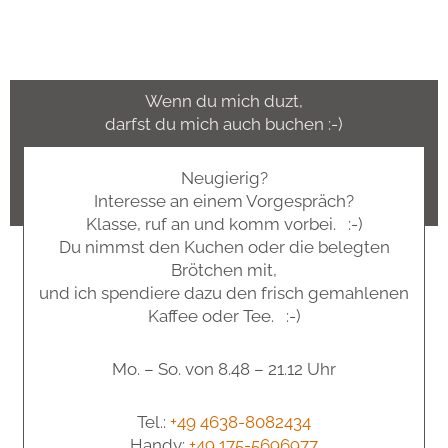
Wenn du mich duzt,
darfst du mich auch buchen :-)
Neugierig?
Interesse an einem Vorgespräch?
Klasse, ruf an und komm vorbei. :-)
Du nimmst den Kuchen oder die belegten
Brötchen mit,
und ich spendiere dazu den frisch gemahlenen
Kaffee oder Tee. :-)
Mo. – So. von 8.48 – 21.12 Uhr
Tel.:
+49 4638-8082434
Handy:
+49 175-5696977